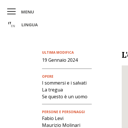
Salta
al
MENU
contenuto
principale
IT
LINGUA
EN
L
ULTIMA MODIFICA
19 Gennaio 2024
OPERE
I sommersi e i salvati
La tregua
Se questo è un uomo
PERSONE E PERSONAGGI
Fabio Levi
Maurizio Molinari