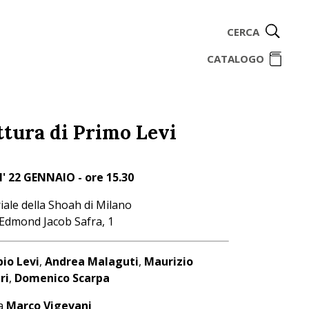
CERCA
ome
CATALOGO
ittura di Primo Levi
' 22 GENNAIO - ore 15.30
ale della Shoah di Milano
 Edmond Jacob Safra, 1
bio Levi
,
Andrea Malaguti
,
Maurizio
ri
,
Domenico Scarpa
a
Marco Vigevani