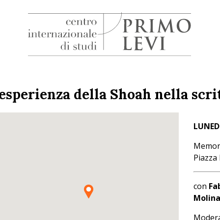
H
Centro
Internazionale
di
'esperienza della Shoah nella scr
Studi
Primo
Levi
LUNEDI
Memori
Piazza
con
Fa
Molina
Moder