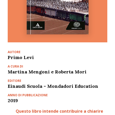
AUTORE
Primo Levi
A CURA DI
Martina Mengoni e Roberta Mori
EDITORE
Einaudi Scuola - Mondadori Education
ANNO DI PUBBLICAZIONE
2019
Questo libro intende contribuire a chiarire