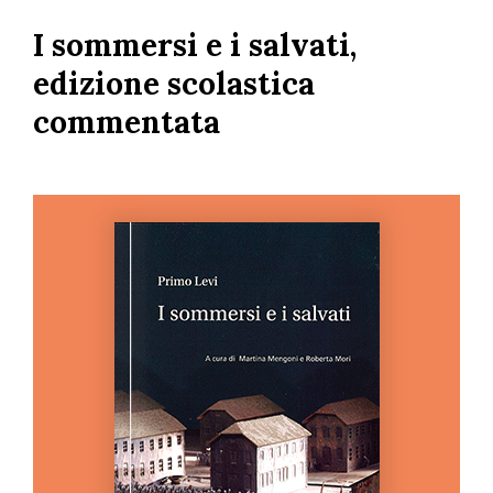
Salta
I sommersi e i salvati,
al
contenuto
edizione scolastica
principale
commentata