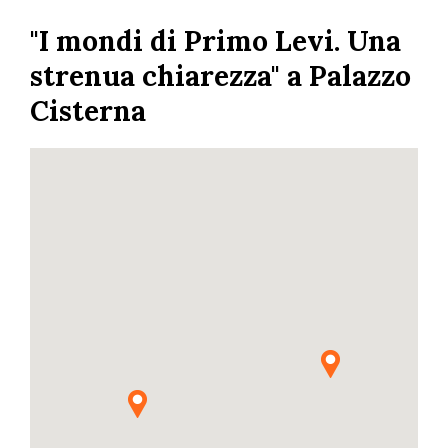
Salta
"I mondi di Primo Levi. Una
al
contenuto
strenua chiarezza" a Palazzo
principale
Cisterna