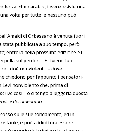
 violenza. «Implacato», invece: esiste una
 una volta per tutte, e nessuno può
dell’Amaldi di Orbassano è venuta fuori
ra stata pubblicata a suo tempo, però
fa; entrerà nella prossima edizione. Si
erpella sul perdono. E lì viene fuori
brio, cioè nonviolento – dove
me chiedono per l’appunto i pensatori-
 un Levi nonviolento che, prima di
crive così – e ci tengo a leggerla questa
endice documentaria
.
 scosso sulle sue fondamenta, ed in
re facile, e può addirittura essere
one: è proprio del crimine dare luogo a