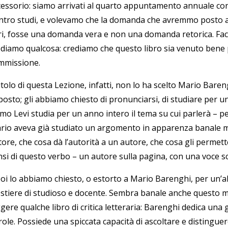
cessorio: siamo arrivati al quarto appuntamento annuale con
ntro studi, e volevamo che la domanda che avremmo posto a Pr
bri, fosse una domanda vera e non una domanda retorica. Fac
ediamo qualcosa: crediamo che questo libro sia venuto bene p
mmissione.
titolo di questa Lezione, infatti, non lo ha scelto Mario Bare
posto; gli abbiamo chiesto di pronunciarsi, di studiare per u
imo Levi studia per un anno intero il tema su cui parlerà – p
rio aveva già studiato un argomento in apparenza banale ma d
ore, che cosa dà l’autorità a un autore, che cosa gli permette
nsi di questo verbo – un autore sulla pagina, con una voce sc
poi lo abbiamo chiesto, o estorto a Mario Barenghi, per un’a
stiere di studioso e docente. Sembra banale anche questo ma 
gere qualche libro di critica letteraria: Barenghi dedica una
ole. Possiede una spiccata capacità di ascoltare e distinguer