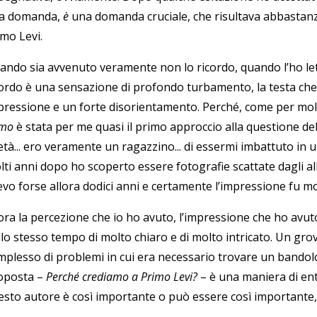
a domanda,
è
una domanda cruciale, che risultava abbastan
imo Levi.
ando sia avvenuto veramente non lo ricordo, quando l’ho lett
cordo è una sensazione di profondo turbamento, la testa che g
pressione e un forte disorientamento. Perché, come per molt
mo
è stata per me quasi il primo approccio alla questione dell
età... ero veramente un ragazzino... di essermi imbattuto in u
lti anni dopo ho scoperto essere fotografie scattate dagli a
evo forse allora dodici anni e certamente l’impressione fu mo
ora la percezione che io ho avuto, l’impressione che ho avuto
lo stesso tempo di molto chiaro e di molto intricato. Un grov
mplesso di problemi in cui era necessario trovare un bandol
oposta –
Perché crediamo a Primo Levi?
– è una maniera di en
esto autore è così importante o può essere così importante,