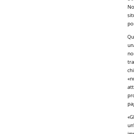
Non
si
po
Qu
un
no
tra
ch
«n
att
pro
pag
«G
un
im