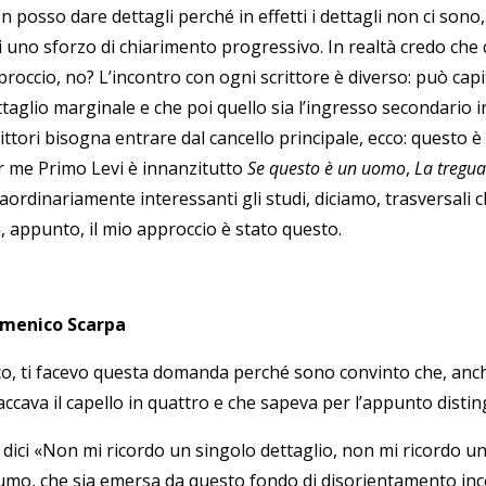
 posso dare dettagli perché in effetti i dettagli non ci sono,
i uno sforzo di chiarimento progressivo. In realtà credo che 
roccio, no? L’incontro con ogni scrittore è diverso: può capi
taglio marginale e che poi quello sia l’ingresso secondario i
ittori bisogna entrare dal cancello principale, ecco: questo è
r me Primo Levi è innanzitutto
Se questo è un uomo
,
La tregua
raordinariamente interessanti gli studi, diciamo, trasversali 
, appunto, il mio approccio è stato questo.
menico Scarpa
co, ti facevo questa domanda perché sono convinto che, anc
ccava il capello in quattro e che sapeva per l’appunto distin
 dici «Non mi ricordo un singolo dettaglio, non mi ricordo un
umo, che sia emersa da questo fondo di disorientamento in