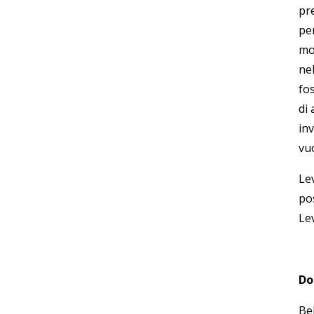
pr
pe
mo
nel
fos
di 
in
vu
Le
po
Lev
Do
Be