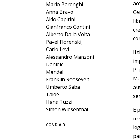
ac
Mario Barenghi
Anna Bravo
Ce
Aldo Capitini
li
Gianfranco Contini
cr
Alberto Dalla Volta
co
Pavel Florenskij
Carlo Levi
Il 
Alessandro Manzoni
im
Daniele
Pr
Mendel
Ma
Franklin Roosevelt
Umberto Saba
aut
Taide
se
Hans Tuzzi
Simon Wiesenthal
E 
me
CONDIVIDI
leg
par