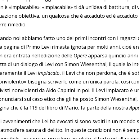
 è «implacabile»: «implacabile» ti dà un’idea di battitura, di
tuazione obiettiva, un qualcosa che è accaduto ed è accaduto
rre rimedio.
ando noi abbiamo fatto uno dei primi incontri con i ragazzi 
a pagina di Primo Levi rimasta ignota per molti anni, cioè e
n era entrata nell’edizione delle
Opere
apparsa quindici anni 
tta di un dialogo di Levi con Simon Wiesenthal, il quale lo int
iaramente il Levi
implacato
, il Levi che non perdona, che è so
onviolento» bisogna scriverlo come un’unica parola, così co
ivisti nonviolenti da Aldo Capitini in poi. Il Levi implacato è
nunciarsi sul caso etico che gli ha posto Simon Wiesenthal, s
ina che è la 119 del libro di Mario, fa parte della nostra
App
li avvenimenti che Lei ha evocati si sono svolti in un mondo
’atmosfera satura di delitto. In queste condizioni non è semp
possibile, assegnare un valore assoluto al torto ed alla ragi