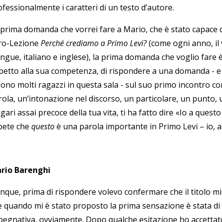
fessionalmente i caratteri di un testo d’autore.
 prima domanda che vorrei fare a Mario, che è stato capace 
bro-Lezione
Perché crediamo a Primo Levi?
(come ogni anno, il 
ingue, italiano e inglese), la prima domanda che voglio fare è
spetto alla sua competenza, di rispondere a una domanda - e
sono molti ragazzi in questa sala - sul suo primo incontro con
rola, un’intonazione nel discorso, un particolare, un punto,
ari assai precoce della tua vita, ti ha fatto dire «Io a questo
pete che
questo
è una parola importante in Primo Levi – io, a 
rio Barenghi
nque, prima di rispondere volevo confermare che il titolo m
e quando mi è stato proposto la prima sensazione è stata d
pegnativa, ovviamente. Dopo qualche esitazione ho accettato,