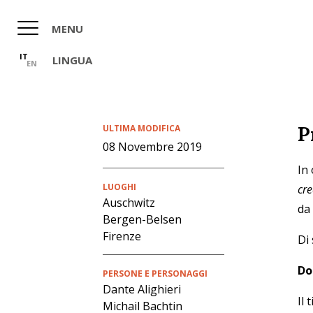
Salta
al
MENU
contenuto
principale
IT
LINGUA
EN
P
ULTIMA MODIFICA
08 Novembre 2019
In
LUOGHI
cr
Auschwitz
da 
Bergen-Belsen
Firenze
Di
Do
PERSONE E PERSONAGGI
Dante Alighieri
Il 
Michail Bachtin