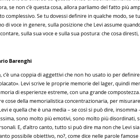
ora, se non c’è questa cosa, allora parliamo del fatto più am
tto complessivo. Se tu dovessi definire in qualche modo, se t
no di voce in genere, sulla posizione che Levi assume quando 
contare, sulla sua voce e sulla sua postura: che cosa diresti,
rio Barenghi
 c’è una coppia di aggettivi che non ho usato io per definire
placato». Levi scrive le proprie memorie del lager, quindi m
moria di esperienze estreme, con una grande compostezza. D
tre cose della memorialistica concentrazionaria, per misurare
Levi e quella che è una media – se così si può dire, insomma – 
ssima, sono molto più emotivi, sono molto più disordinati,
sonali. E, d’altro canto, tutto si può dire ma non che Levi si
nto possibile obiettivo, no?, come dice nelle parole famose d