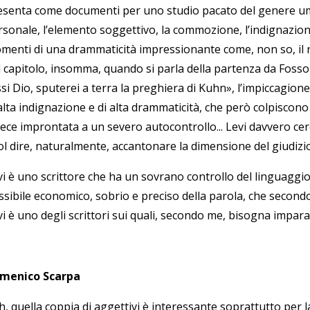
esenta come documenti per uno studio pacato del genere uma
rsonale, l’elemento soggettivo, la commozione, l’indignazione
menti di una drammaticità impressionante come, non so, il ri
 capitolo, insomma, quando si parla della partenza da Fossoli,
si Dio, sputerei a terra la preghiera di Kuhn», l’impiccagione
alta indignazione e di alta drammaticità, che però colpiscono 
vece improntata a un severo autocontrollo... Levi davvero cer
ol dire, naturalmente, accantonare la dimensione del giudizio
vi è uno scrittore che ha un sovrano controllo del linguaggi
ssibile economico, sobrio e preciso della parola, che second
i è uno degli scrittori sui quali, secondo me, bisogna imparare
menico Scarpa
h, quella coppia di aggettivi è interessante soprattutto per 