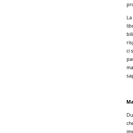
pro
La
li
bil
ri
ci 
pa
mag
sa
Ma
Du
ch
im