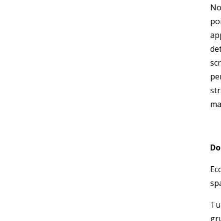
Non
po
app
det
scr
pe
st
ma
Do
Ec
spa
Tu
gr