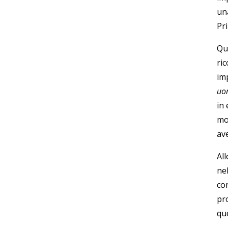
un
Pr
Qu
ri
im
uo
in 
mo
av
All
nel
co
pr
qu