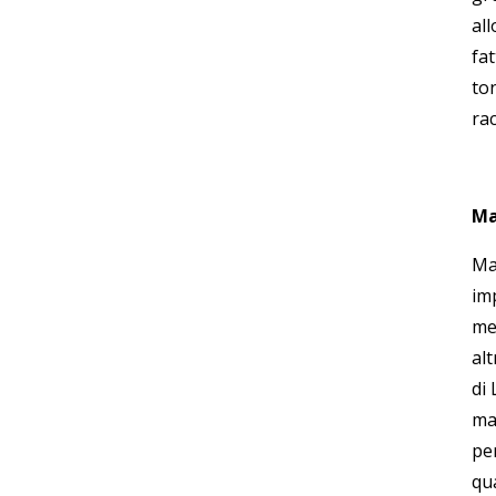
all
fa
to
rac
Ma
Ma,
im
me
al
di 
ma
per
qua