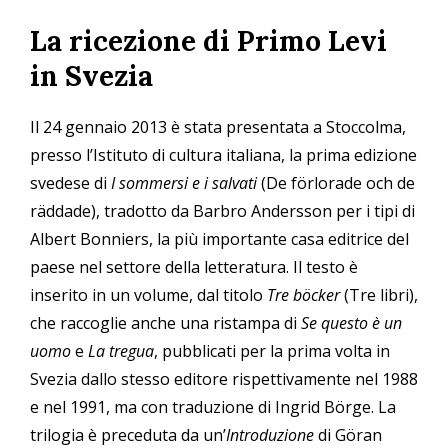
Salta
La ricezione di Primo Levi
al
contenuto
in Svezia
principale
Il 24 gennaio 2013 è stata presentata a Stoccolma,
presso l’Istituto di cultura italiana, la prima edizione
svedese di
I sommersi e i salvati
(De förlorade och de
räddade), tradotto da Barbro Andersson per i tipi di
Albert Bonniers, la più importante casa editrice del
paese nel settore della letteratura. Il testo è
inserito in un volume, dal titolo
Tre böcker
(Tre libri),
che raccoglie anche una ristampa di
Se questo è un
uomo
e
La tregua
, pubblicati per la prima volta in
Svezia dallo stesso editore rispettivamente nel 1988
e nel 1991, ma con traduzione di Ingrid Börge. La
trilogia è preceduta da un’
Introduzione
di Göran