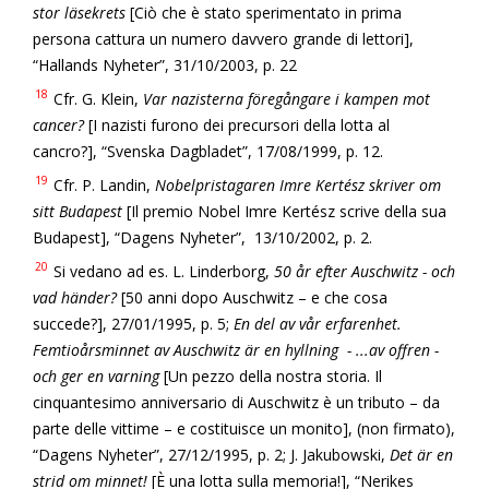
stor läsekrets
[Ciò che è stato sperimentato in prima
persona cattura un numero davvero grande di lettori],
“Hallands Nyheter”, 31/10/2003, p. 22
18
Cfr. G. Klein,
Var nazisterna föregångare i kampen mot
cancer?
[I nazisti furono dei precursori della lotta al
cancro?], “Svenska Dagbladet”, 17/08/1999, p. 12.
19
Cfr. P. Landin,
Nobelpristagaren Imre Kertész skriver om
sitt Budapest
[Il premio Nobel Imre Kertész scrive della sua
Budapest], “Dagens Nyheter”, 13/10/2002, p. 2.
20
Si vedano ad es. L. Linderborg,
50 år efter Auschwitz - och
vad händer?
[50 anni dopo Auschwitz – e che cosa
succede?], 27/01/1995, p. 5;
En del av vår erfarenhet.
Femtioårsminnet av Auschwitz är en hyllning - ...av offren -
och ger en varning
[Un pezzo della nostra storia. Il
cinquantesimo anniversario di Auschwitz è un tributo – da
parte delle vittime – e costituisce un monito], (non firmato),
“Dagens Nyheter”, 27/12/1995, p. 2; J. Jakubowski,
Det är en
strid om minnet!
[È una lotta sulla memoria!], “Nerikes