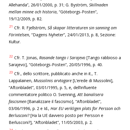
Allehanda”, 26/01/2000, p. 31; G. Byström,
Skillnaden
mellan minne och historia
, “Göteborgs-Posten”,
19/12/2009, p. 82.
21
Cfr. R. Fjellström,
Så skapar litteraturen sin sanning om
Förintelsen
, “Dagens Nyheter”, 24/01/2013, p. 8, Sezione:
Kultur.
22
Cfr. T. Jonas,
Rasande tango i Sarajevo
[Tango rabbioso a
Sarajevo], “Göteborgs-Posten”, 20/05/1996, p. 40.
23
Cfr., dello scrittore, pubblicato anche in it., T.
Lappalainen,
Mussolinis arvtagare
[L’erede di Mussolini],
“Aftonbladet”, 03/01/1995, p. 5, e, dell’influente
commentatore politico O. Svenning,
Att banalisera
fascismen
[Banalizzare il fascismo], “Aftonbladet”,
03/06/1996, p. 2 e Id.,
Har EU verkligen plats för Persson och
Berlusconi?
[Ha la UE davvero posto per Persson e
Berlusconi?], “Aftonbladet”, 11/05/2003, p. 2.