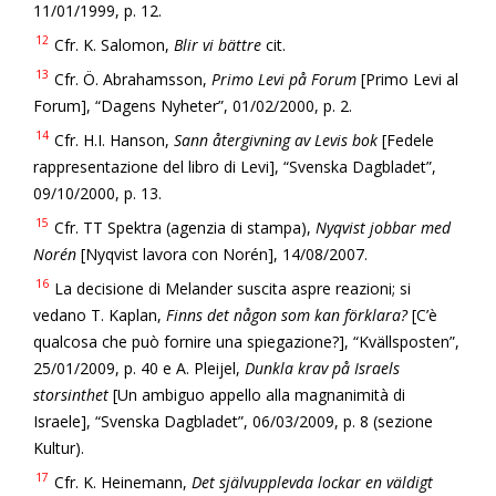
11/01/1999, p. 12.
12
Cfr. K. Salomon,
Blir vi bättre
cit.
13
Cfr. Ö. Abrahamsson,
Primo Levi på Forum
[Primo Levi al
Forum], “Dagens Nyheter”, 01/02/2000, p. 2.
14
Cfr. H.I. Hanson,
Sann återgivning av Levis bok
[Fedele
rappresentazione del libro di Levi], “Svenska Dagbladet”,
09/10/2000, p. 13.
15
Cfr. TT Spektra (agenzia di stampa),
Nyqvist jobbar med
Norén
[Nyqvist lavora con Norén], 14/08/2007.
16
La decisione di Melander suscita aspre reazioni; si
vedano T. Kaplan,
Finns det någon som kan förklara?
[C’è
qualcosa che può fornire una spiegazione?], “Kvällsposten”,
25/01/2009, p. 40 e A. Pleijel,
Dunkla krav på Israels
storsinthet
[Un ambiguo appello alla magnanimità di
Israele], “Svenska Dagbladet”, 06/03/2009, p. 8 (sezione
Kultur).
17
Cfr. K. Heinemann,
Det självupplevda lockar en väldigt