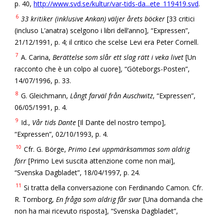
p. 40,
http://www.svd.se/kultur/var-tids-da...ete_119419.svd
.
6
33 kritiker (inklusive Ankan) väljer årets böcker
[33 critici
(incluso L’anatra) scelgono i libri dell’anno], “Expressen”,
21/12/1991, p. 4; il critico che scelse Levi era Peter Cornell.
7
A. Carina,
Berättelse som slår ett slag rätt i veka livet
[Un
racconto che è un colpo al cuore], “Göteborgs-Posten”,
14/07/1996, p. 33.
8
G. Gleichmann,
Långt farväl från Auschwitz
, “Expressen”,
06/05/1991, p. 4.
9
Id.,
Vår tids Dante
[Il Dante del nostro tempo],
“Expressen”, 02/10/1993, p. 4.
10
Cfr. G. Börge,
Primo Levi uppmärksammas som aldrig
förr
[Primo Levi suscita attenzione come non mai],
“Svenska Dagbladet”, 18/04/1997, p. 24.
11
Si tratta della conversazione con Ferdinando Camon. Cfr.
R. Tornborg,
En fråga som aldrig får svar
[Una domanda che
non ha mai ricevuto risposta], “Svenska Dagbladet”,