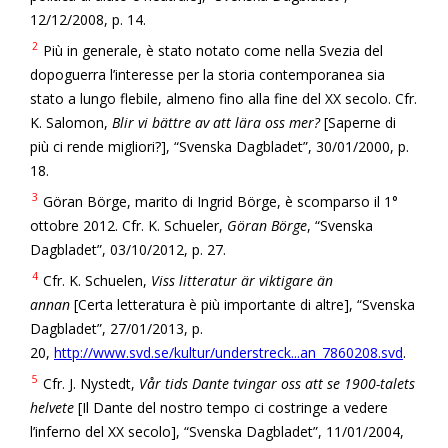
12/12/2008, p. 14.
2
Più in generale, è stato notato come nella Svezia del
dopoguerra l’interesse per la storia contemporanea sia
stato a lungo flebile, almeno fino alla fine del XX secolo. Cfr.
K. Salomon,
Blir vi bättre av att lära oss mer?
[Saperne di
più ci rende migliori?], “Svenska Dagbladet”, 30/01/2000, p.
18.
3
Göran Börge, marito di Ingrid Börge, è scomparso il 1°
ottobre 2012. Cfr. K. Schueler,
Göran Börge
, “Svenska
Dagbladet”, 03/10/2012, p. 27.
4
Cfr. K. Schuelen,
Viss litteratur är viktigare än
annan
[Certa letteratura è più importante di altre], “Svenska
Dagbladet”, 27/01/2013, p.
20,
http://www.svd.se/kultur/understreck...an_7860208.svd
.
5
Cfr. J. Nystedt,
Vår tids Dante tvingar oss att se 1900-talets
helvete
[Il Dante del nostro tempo ci costringe a vedere
l’inferno del XX secolo], “Svenska Dagbladet”, 11/01/2004,