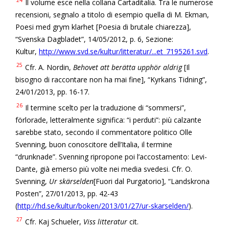
24
Il volume esce nella collana Cartaditalia. Tra le numerose
recensioni, segnalo a titolo di esempio quella di M. Ekman,
Poesi med grym klarhet [Poesia di brutale chiarezza],
“Svenska Dagbladet”, 14/05/2012, p. 6, Sezione:
Kultur,
http://www.svd.se/kultur/litteratur/...et_7195261.svd
.
25
Cfr. A. Nordin,
Behovet att berätta upphör aldrig
[Il
bisogno di raccontare non ha mai fine], “Kyrkans Tidning”,
24/01/2013, pp. 16-17.
26
Il termine scelto per la traduzione di “sommersi”,
förlorade, letteralmente significa: “i perduti”: più calzante
sarebbe stato, secondo il commentatore politico Olle
Svenning, buon conoscitore dell’Italia, il termine
“drunknade”. Svenning ripropone poi l’accostamento: Levi-
Dante, già emerso più volte nei media svedesi. Cfr. O.
Svenning,
Ur skärselden
[Fuori dal Purgatorio], “Landskrona
Posten”, 27/01/2013, pp. 42-43
(
http://hd.se/kultur/boken/2013/01/27/ur-skarselden/
).
27
Cfr. Kaj Schueler,
Viss litteratur
cit.