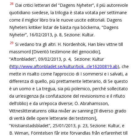
28
Dai critici letterari del “Dagens Nyheter”, il più autorevole
quotidiano svedese, la trilogia è stata votata per settimane
come il miglior libro tra le nuove uscite editoriali. Dagens
Nyheters kritiker listar de bästa nya böckerna, “Dagens
Nyheter”, 16/02/2013, p. 8, Sezione: Kultur.
29
Si vedano tra gli altri. H. Nordenhök, Han blev vittne till
massmord [Diventò testimone del genocidio],
“Aftonbladet”, 09/02/2013, p. 4, Sezione: Kultur
(
http://www.aftonbladet.se/kultur/bok...cle16200819.ab
), che
mette in risalto come l’approccio di I sommersi e i salvati, a
differenza di quello, più prettamente letterario, di Se questo
è un uomo e La tregua, sia più polemico, perché sollecitato
da un’esigenza (la confutazione del revisionismo e il rifiuto
dell’oblio) e da un’epoca diverse; Ö. Abrahamsson,
Vittneslitteraturens olika nivåer av sanning [Il diverso grado
di verità delle opere letterarie dei testimoni],
“Kristianstadsbladet”, 25/01/2013, p. 23, Sezione: Kultur, e
B. Wiman, Förintelsen får inte förvandlas från erfarenhet till