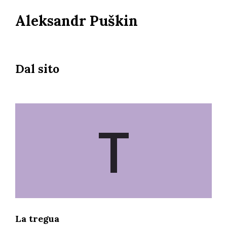
Salta
Aleksandr Puškin
al
contenuto
principale
Dal sito
T
La tregua