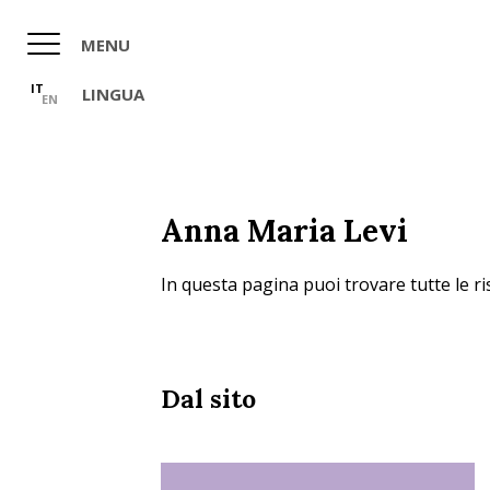
Salta
al
MENU
contenuto
principale
IT
LINGUA
EN
Anna Maria Levi
In questa pagina puoi trovare tutte le ri
Dal sito