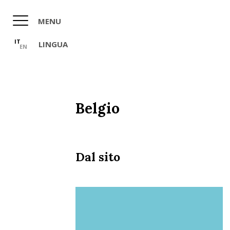
Salta
al
MENU
contenuto
principale
IT
LINGUA
EN
Belgio
Dal sito