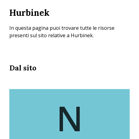
Salta
Hurbinek
al
contenuto
principale
In questa pagina puoi trovare tutte le risorse
presenti sul sito relative a Hurbinek.
Dal sito
N