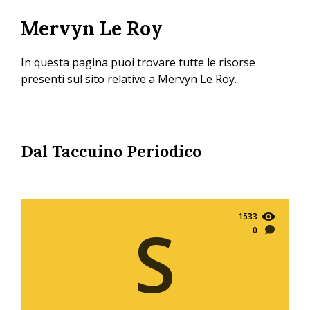
Salta
Mervyn Le Roy
al
contenuto
principale
In questa pagina puoi trovare tutte le risorse
presenti sul sito relative a Mervyn Le Roy.
Dal Taccuino Periodico
1533
S
0