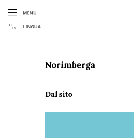
Salta
al
MENU
contenuto
principale
IT
LINGUA
EN
Norimberga
Dal sito