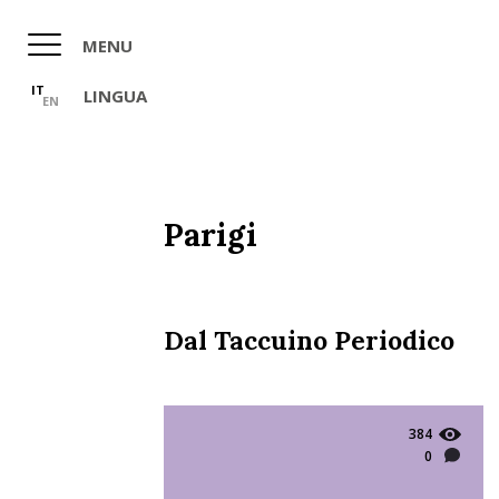
Salta
al
MENU
contenuto
principale
IT
LINGUA
EN
Parigi
Dal Taccuino Periodico
384
0