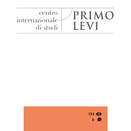
H
Centro
Internazionale
di
Studi
Primo
Levi
134
0