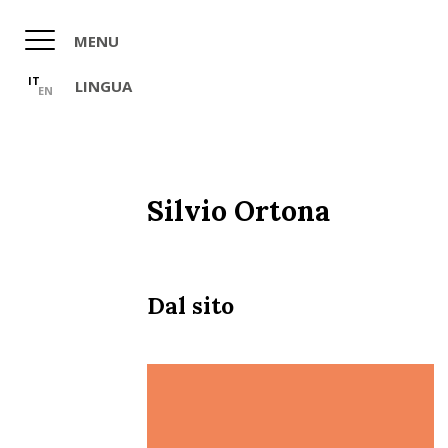
Salta
al
MENU
contenuto
principale
IT
LINGUA
EN
Silvio Ortona
Dal sito