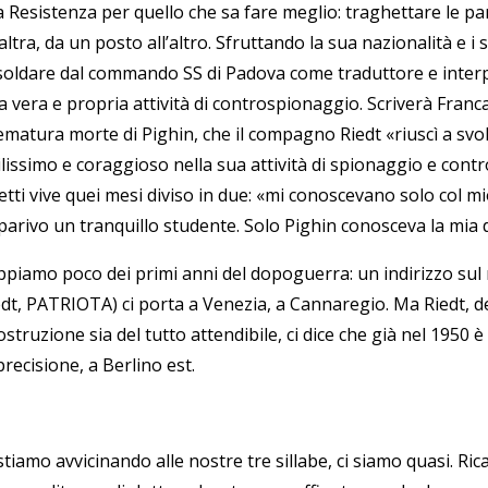
a Resistenza per quello che sa fare meglio: traghettare le pa
’altra, da un posto all’altro. Sfruttando la sua nazionalità e i
soldare dal commando SS di Padova come traduttore e inter
a vera e propria attività di controspionaggio. Scriverà Franc
ematura morte di Pighin, che il compagno Riedt
«
riuscì a sv
lissimo e coraggioso nella sua attività di spionaggio e contr
etti vive quei mesi diviso in due:
«
mi conoscevano solo col mi
parivo un tranquillo studente. Solo Pighin conosceva la mia d
ppiamo poco dei primi anni del dopoguerra: un indirizzo sul 
edt, PATRIOTA) ci porta a Venezia, a Cannaregio. Ma Riedt, 
ostruzione sia del tutto attendibile, ci dice che già nel 1950 è
precisione, a Berlino est.
stiamo avvicinando alle nostre tre sillabe, ci siamo quasi. R