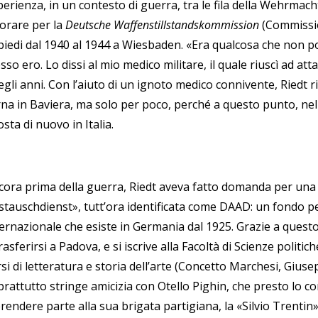
erienza, in un contesto di guerra, tra le fila della Wehrmach
vorare per la
Deutsche Waffenstillstandskommission
(Commissio
 piedi dal 1940 al 1944 a Wiesbaden. «Era qualcosa che non p
sso ero. Lo dissi al mio medico militare, il quale riuscì ad at
gli anni. Con l’aiuto di un ignoto medico connivente, Riedt r
rna in Baviera, ma solo per poco, perché a questo punto, nell
sta di nuovo in Italia.
cora prima della guerra, Riedt aveva fatto domanda per una 
stauschdienst», tutt’ora identificata come DAAD: un fondo p
ternazionale che esiste in Germania dal 1925. Grazie a questo
rasferirsi a Padova, e si iscrive alla Facoltà di Scienze politi
si di letteratura e storia dell’arte (Concetto Marchesi, Gius
rattutto stringe amicizia con Otello Pighin, che presto lo co
prendere parte alla sua brigata partigiana, la
«
Silvio Trentin