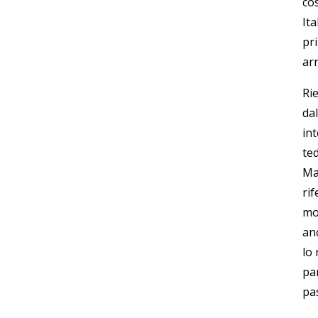
co
It
pr
ar
Rie
dal
int
ted
Ma
ri
mol
an
lo
par
pa