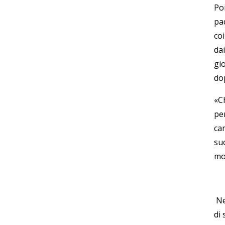
Po
pa
coi
dai
gi
do
«
C
pe
cam
su
mo
Ne
di 