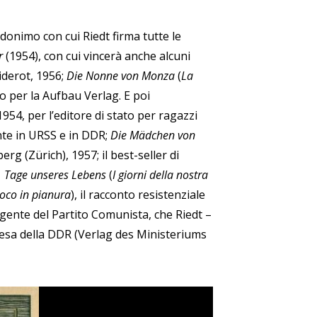
donimo con cui Riedt firma tutte le
er
(1954), con cui vincerà anche alcuni
iderot, 1956;
Die Nonne von Monza
(
La
o per la Aufbau Verlag. E poi
1954, per l’editore di stato per ragazzi
te in URSS e in DDR;
Die Mädchen von
erg (Zürich), 1957; il best-seller di
)
Tage unseres Lebens
(
I giorni della nostra
oco in pianura
), il racconto resistenziale
igente del Partito Comunista, che Riedt –
ifesa della DDR (Verlag des
Ministeriums