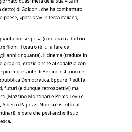
iornato quasi metà della sua vita in
ra detto) di Goldoni, che ha combattuto
uo paese,
«
patriota
»
in terra italiana,
nquanta poi si sposa (con una traduttrice
filoni: il teatro (è lui a fare da
gli anni cinquanta), il cinema (traduce in
 e propria, grazie anche al sodalizio con
 più importante di Berlino est, uno dei
Repubblica Democratica. Eppure Riedt fa
i, futuri (e dunque retrospettivi) ma
enti (Mazzino Montinari e
Primo Levi) e
, Alberto Papuzzi.
Non si è iscritto al
ntinari), e pare che pesi anche il suo
esca.