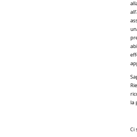
all
all
as
un
pr
abi
eff
ap
Sa
Ri
ric
la 
Ci 