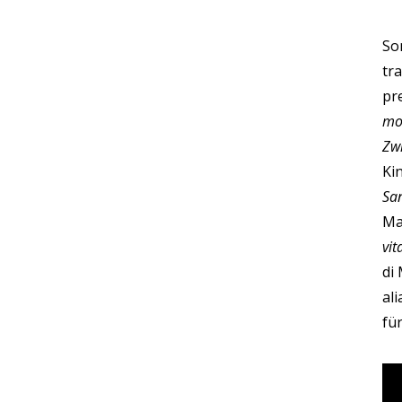
So
tr
pr
mo
Zw
Ki
Sa
Ma
vit
di
al
fü