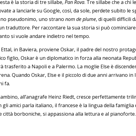
sta è la storia di tre sillabe,
Pan Rova
. Tre sillabe che a chi 
ovate a lanciarle su Google, così, da sole, perdete subito le
uno pseudonimo, uno strano
nom de plume
, di quelli diffici
un traduttore. Per raccontare la sua storia si può cominciare 
anto si vuole andare indietro nel tempo.
 Ettal, in Baviera, proviene Oskar, il padre del nostro prota
ico figlio, Oskar è un diplomatico in forza alla neonata Repu
à trasferito a Napoli e a Palermo. La moglie Else è discenden
rena. Quando Oskar, Else e il piccolo di due anni arrivano in
i fa.
bambino, all’anagrafe Heinz Riedt, cresce perfettamente trili
 gli amici parla italiano, il francese è la lingua della famiglia
 città borboniche, si appassiona alla lettura e al pianoforte.