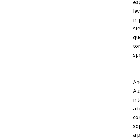
esp
la
in
ste
que
to
spo
An
Au
in
a t
cor
sop
a 