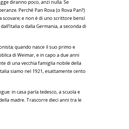
legge diranno poco, anzi nulla. Se
 speranze. Perché Pan Rova (o Rova Pan?)
li da scovare; e non è di uno scrittore bensì
dall’Italia o dalla Germania, a seconda di
gonista; quando nasce il suo primo e
bblica di Weimar, e in capo a due anni
te di una vecchia famiglia nobile della
 Italia siamo nel 1921, esattamente cento
ngue: in casa parla tedesco, a scuola e
 della madre. Trascorre dieci anni tra le