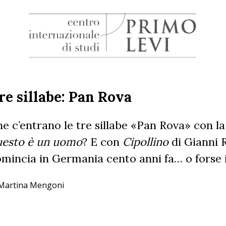
H
Centro
Internazionale
di
re sillabe: Pan Rova
Studi
Primo
e c’entrano le tre sillabe «
Pan Rova
» con l
Levi
uesto è un uomo
? E con
Cipollino
di Gianni 
mincia in Germania cento anni fa… o forse in
 Martina Mengoni