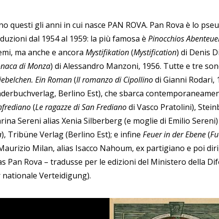
no questi gli anni in cui nasce PAN ROVA. Pan Rova è lo pseu
aduzioni dal 1954 al 1959: la più famosa è
Pinocchios Abenteu
emi, ma anche e ancora
Mystifikation
(
Mystification
) di Denis D
naca di Monza
) di Alessandro Manzoni, 1956. Tutte e tre son
iebelchen. Ein Roman
(
Il romanzo di Cipollino
di Gianni Rodari, 
nderbuchverlag, Berlino Est), che sbarca contemporaneamen
nfrediano
(
Le ragazze di San Frediano
di Vasco Pratolini), Steinb
rina Sereni alias Xenia Silberberg (e moglie di Emilio Sereni
a
), Tribüne Verlag (Berlino Est); e infine
Feuer in der Ebene
(
Fu
 Maurizio Milan, alias Isacco Nahoum, ex partigiano e poi dir
ias Pan Rova – tradusse per le edizioni del Ministero della D
r nationale
Verteidigung).