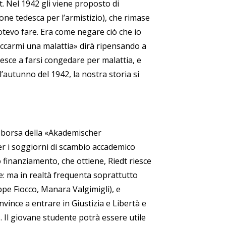
t. Nel 1942 gli viene proposto di
ne tedesca per l’armistizio), che rimase
otevo fare.
Era come negare ciò che io
taccarmi una malattia
» dirà ripensando a
iesce a farsi congedare per malattia, e
’autunno del 1942, la nostra storia si
borsa della
«Akademischer
er i soggiorni di scambio accademico
 finanziamento, che ottiene, Riedt riesce
che: ma in realtà frequenta soprattutto
eppe Fiocco, Manara Valgimigli), e
nvince a entrare in Giustizia e Libertà e
»
. Il giovane studente potrà essere utile