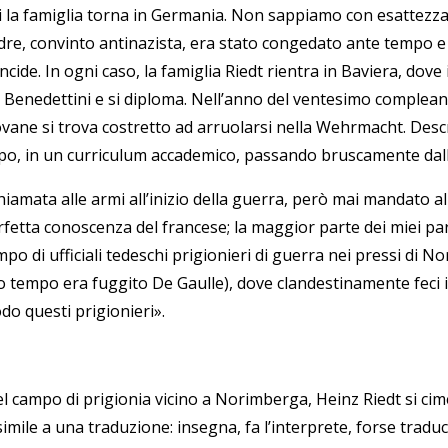
i la famiglia torna in Germania. Non sappiamo con esattezza c
dre, convinto antinazista, era stato congedato ante tempo e
ncide. In ogni caso, la famiglia Riedt rientra in Baviera, dove 
 Benedettini e si diploma. Nell’anno del ventesimo compleanno
ovane si trova costretto ad arruolarsi nella Wehrmacht. Des
po, in un curriculum accademico, passando bruscamente dall
hiamata alle armi all’inizio della guerra, però mai mandato a
rfetta conoscenza del francese; la maggior parte dei miei pa
po di ufficiali tedeschi prigionieri di guerra nei pressi di N
o tempo era fuggito De Gaulle), dove clandestinamente feci il
do questi prigionieri
»
.
l campo di prigionia vicino a Norimberga, Heinz Riedt si cim
simile a una traduzione: insegna, fa l’interprete, forse trad