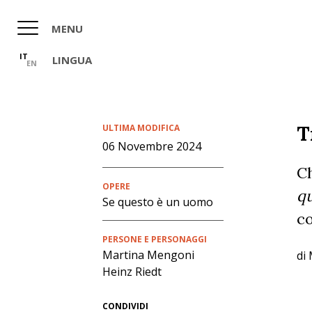
Salta
al
MENU
contenuto
principale
IT
LINGUA
EN
T
ULTIMA MODIFICA
06 Novembre 2024
Ch
OPERE
q
Se questo è un uomo
co
PERSONE E PERSONAGGI
Martina Mengoni
di
Heinz Riedt
CONDIVIDI