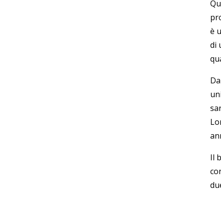
Que
pr
è 
di 
qu
Da
un
sar
Lo
ann
Il 
con
due