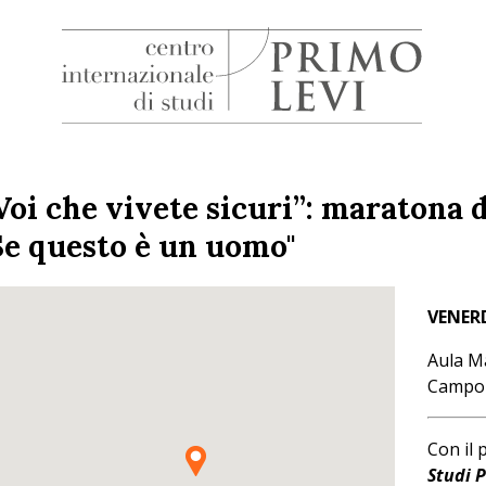
H
Centro
Internazionale
di
Voi che vivete sicuri”: maratona d
Studi
Se questo è un uomo"
Primo
Levi
VENER
Aula M
Campo 
Con il 
Studi 