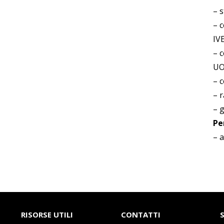
– s
– 
IV
– 
UO
– 
– r
– g
Pe
– a
RISORSE UTILI
CONTATTI