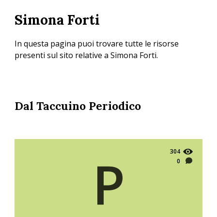
Salta
Simona Forti
al
contenuto
principale
In questa pagina puoi trovare tutte le risorse
presenti sul sito relative a Simona Forti.
Dal Taccuino Periodico
304
P
0