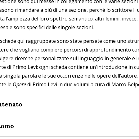
estione sono qui messe in collegamento con le varie sezioni 
ssono rimandare a più di una sezione, perché lo scrittore li 
tta l’ampiezza del loro spettro semantico; altri lemmi, inve
esa e sono specifici delle singole sezioni.
 schede qui raggruppate sono state pensate come uno strume
ttere che vogliano compiere percorsi di approfondimento con 
lgere ricerche personalizzate sul linguaggio in generale e in
te di Primo Levi; ogni scheda contiene un'introduzione in cui s
a singola parola e le sue occorrenze nelle opere dell’autore
ate le
Opere
di Primo Levi in due volumi a cura di Marco Belpo
ntenato
tomo