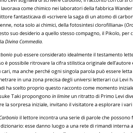
imo Levi sognava di scrivere
Carbonio
, il racconto con cui si 
 lavorava come chimico nei laboratori della fabbrica Wander a
ittore fantasticava di «scrivere la saga di un atomo di carbo
enne, nota solo ai chimici, della fotosintesi clorofilliana» (
Or
sto suo desiderio a quello stesso compagno, il Pikolo, per cu
lla
Divina Commedia
.
rbonio
può essere considerato idealmente il testamento lette
o è possibile ritrovare la cifra stilistica originale dell’autor
ù cari, ma anche perché ogni singola parola può essere lett
etrare in una zona precisa degli universi letterari cui Levi h
udi ha scelto proprio questo racconto come momento iniziale 
suke Taki propongono
in limine
un ritratto di Primo Levi div
re la sorpresa iniziale, invitano il visitatore a esplorare i var
Carbonio
il lettore incontra una serie di parole che possono
dizionario: esse danno luogo a una rete di rimandi interna al