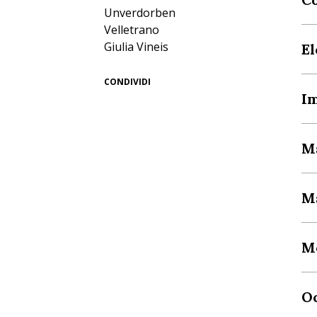
Unverdorben
Velletrano
Giulia Vineis
E
CONDIVIDI
I
M
M
M
O