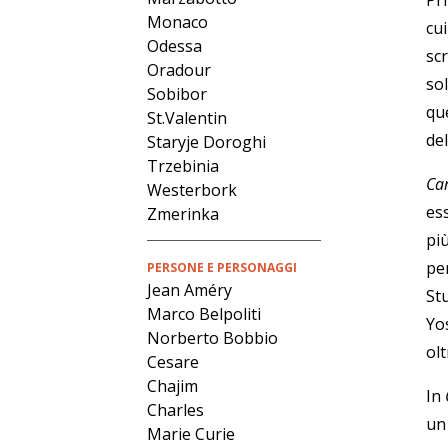
Pr
Monaco
cui
Odessa
scr
Oradour
sol
Sobibor
que
St.Valentin
de
Staryje Doroghi
Trzebinia
Ca
Westerbork
ess
Zmerinka
pi
pen
PERSONE E PERSONAGGI
Jean Améry
St
Marco Belpoliti
Yo
Norberto Bobbio
olt
Cesare
Chajim
In
Charles
un 
Marie Curie