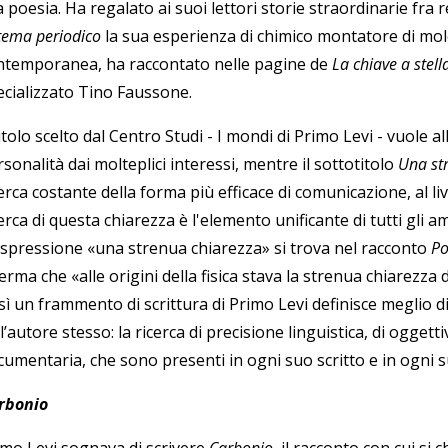
a poesia. Ha regalato ai suoi lettori storie straordinarie fra
tema periodico
la sua esperienza di chimico montatore di mole
ntemporanea, ha raccontato nelle pagine de
La chiave a stell
ecializzato Tino Faussone.
titolo scelto dal Centro Studi - I mondi di Primo Levi - vuole a
sonalità dai molteplici interessi, mentre il sottotitolo
Una st
erca costante della forma più efficace di comunicazione, al livell
erca di questa chiarezza è l'elemento unificante di tutti gli amb
espressione «una strenua chiarezza» si trova nel racconto
Po
erma che «alle origini della fisica stava la strenua chiarezza 
sì un frammento di scrittura di Primo Levi definisce meglio d
l’autore stesso: la ricerca di precisione linguistica, di oggetti
cumentaria, che sono presenti in ogni suo scritto e in ogni 
rbonio