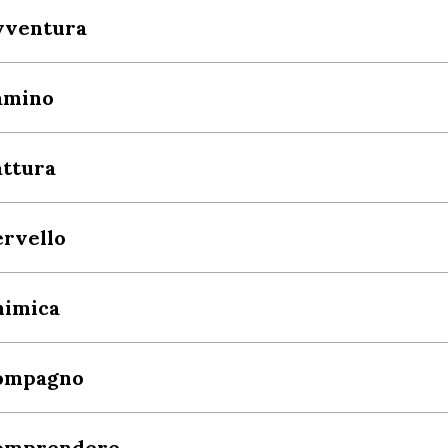
vventura
amino
attura
rvello
himica
ompagno
omprendere