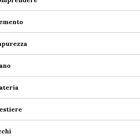
lemento
mpurezza
ano
ateria
estiere
cchi