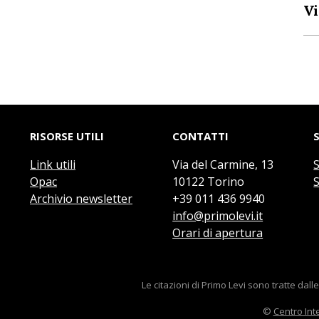
Vi
RISORSE UTILI
CONTATTI
Link utili
Via del Carmine, 13
Opac
10122 Torino
S
Archivio newsletter
+39 011 436 9940
info@primolevi.it
Orari di apertura
Le citazioni di Primo Levi sono tratte dall
©
Centro Int