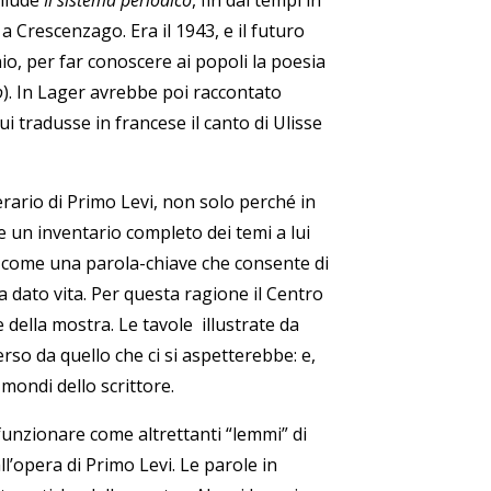
chiude
Il sistema periodico
, fin dai tempi in
 Crescenzago. Era il 1943, e il futuro
nio, per far conoscere ai popoli la poesia
o
). In Lager avrebbe poi raccontato
i tradusse in francese il canto di Ulisse
rario di Primo Levi, non solo perché in
e e un inventario completo dei temi a lui
a come una parola-chiave che consente di
a dato vita. Per questa ragione il Centro
della mostra. Le tavole illustrate da
erso da quello che ci si aspetterebbe: e,
i mondi dello scrittore.
 funzionare come altrettanti “lemmi” di
l’opera di Primo Levi. Le parole in