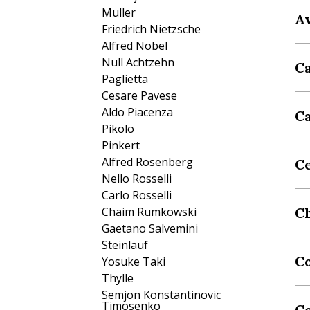
Muller
A
Friedrich Nietzsche
Alfred Nobel
Null Achtzehn
C
Paglietta
Cesare Pavese
Aldo Piacenza
C
Pikolo
Pinkert
Alfred Rosenberg
Ce
Nello Rosselli
Carlo Rosselli
Chaim Rumkowski
C
Gaetano Salvemini
Steinlauf
C
Yosuke Taki
Thylle
Semjon Konstantinovic
Timosenko
C