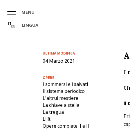
Salta
al
MENU
contenuto
principale
IT
LINGUA
EN
A
ULTIMA MODIFICA
04 Marzo 2021
I
OPERE
I sommersi e i salvati
U
Il sistema periodico
L'altrui mestiere
Il 
La chiave a stella
La tregua
Pr
Lilít
cap
Opere complete, I e II