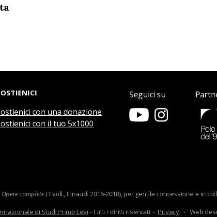
ta
SOSTIENICI
Seguici su
Partn
Sostienici con una donazione
ostienici con il tuo 5x1000
e
Opere complete
(3 voll., Einaudi 2016-2018), per gentile concessione e in c
ernazionale di Studi Primo Levi
- Tutti i diritti riservati -
Privacy
- Web des