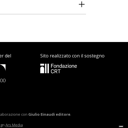
er del
Sito realizzato con il sostegno
ollaborazione con
Giulio Einaudi editore
.
ign
Ars Media