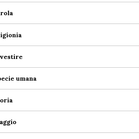
rola
igionia
vestire
pecie umana
oria
aggio