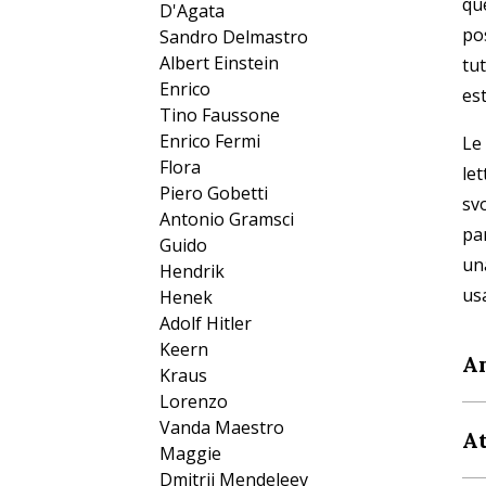
qu
D'Agata
po
Sandro Delmastro
Albert Einstein
tu
Enrico
est
Tino Faussone
Enrico Fermi
Le
Flora
le
Piero Gobetti
svo
Antonio Gramsci
par
Guido
un
Hendrik
us
Henek
Adolf Hitler
Keern
A
Kraus
Lorenzo
Vanda Maestro
A
Maggie
Dmitrij Mendeleev