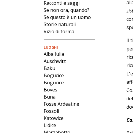
all
Racconti e saggi
Se non ora, quando?
sis
Se questo è un uomo
co
Storie naturali
sp
Vizio di forma
Il 
LUOGHI
per
Alba Iulia
ric
Auschwitz
ric
Baku
L'
Bogucice
aff
Bogucice
Boves
Co
Buna
del
Fosse Ardeatine
do
Fossoli
Katowice
Ca
Lidice
Marzabotto