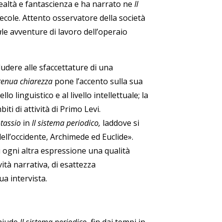
 realtà e fantascienza e ha narrato ne
Il
cole. Attento osservatore della società
a
le avventure di lavoro dell’operaio
lludere alle sfaccettature di una
renua chiarezza
pone l’accento sulla sua
o linguistico e al livello intellettuale; la
iti di attività di Primo Levi.
tassio
in
Il sistema periodico
,
laddove si
dell’occidente, Archimede ed Euclide».
i ogni altra espressione una qualità
vità narrativa, di esattezza
sua intervista.