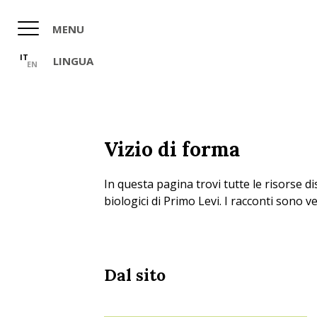
Salta
al
MENU
contenuto
principale
IT
LINGUA
EN
Vizio di forma
In questa pagina trovi tutte le risorse dis
biologici di Primo Levi. I racconti sono vent
Dal sito