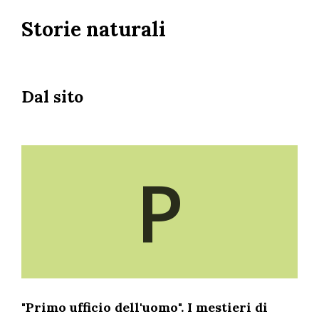
Salta
Storie naturali
al
contenuto
principale
Dal sito
P
"Primo ufficio dell'uomo". I mestieri di