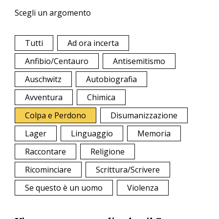
Scegli un argomento
Tutti
Ad ora incerta
Anfibio/Centauro
Antisemitismo
Auschwitz
Autobiografia
Avventura
Chimica
Colpa e Perdono
Disumanizzazione
Lager
Linguaggio
Memoria
Raccontare
Religione
Ricominciare
Scrittura/Scrivere
Se questo è un uomo
Violenza