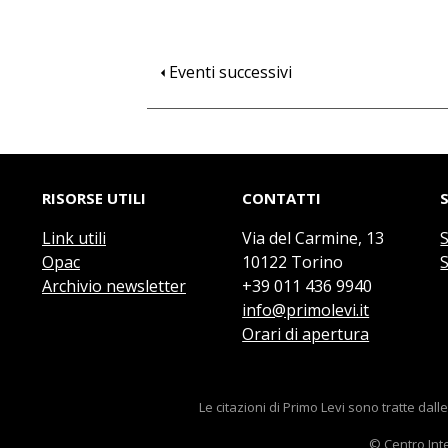
Pagina
Eventi successivi
Paginazione
precedente
RISORSE UTILI
CONTATTI
Link utili
Via del Carmine, 13
Opac
10122 Torino
S
Archivio newsletter
+39 011 436 9940
info@primolevi.it
Orari di apertura
Le citazioni di Primo Levi sono tratte dall
©
Centro Int