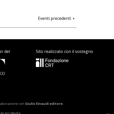
Pagina
Eventi precedenti
successiva
er del
Sito realizzato con il sostegno
ollaborazione con
Giulio Einaudi editore
.
ign
Ars Media