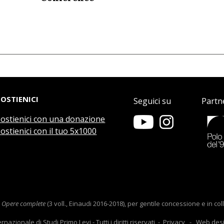
SOSTIENICI
Seguici su
Partn
Sostienici con una donazione
ostienici con il tuo 5x1000
e
Opere complete
(3 voll., Einaudi 2016-2018), per gentile concessione e in c
ernazionale di Studi Primo Levi
- Tutti i diritti riservati -
Privacy
- Web des