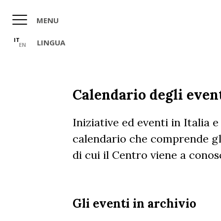
Salta
al
MENU
contenuto
principale
IT
LINGUA
EN
Calendario degli even
Iniziative ed eventi in Italia
calendario che comprende gli 
di cui il Centro viene a cono
Gli eventi in archivio