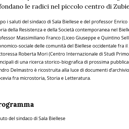
fondano le radici nel piccolo centro di Zubie
o i saluti del sindaco di Sala Biellese e del professor Enrico 
ria della Resistenza e della Società contemporanea nel Bielles
ofessor Massimiliano Franco (Liceo Giuseppe e Quintino Sella
nomico-sociale delle comunità del Biellese occidentale fra il X
toressa Roberta Mori (Centro Internazionale di Studi Primo Le
incipali di una ricerca storico-biografica di prossima pubbli
dro Delmastro è ricostruita alla luce di documenti d’archivio,
ocevia fra microstoria, Storia e Letteratura.
rogramma
uto del sindaco di Sala Biellese