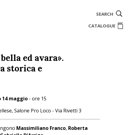
SEARCH
ome
CATALOGUE
 bella ed avara».
a storica e
o 14 maggio
- ore 15
ellese, Salone Pro Loco - Via Rivetti 3
vengono
Massimiliano Franco
,
Roberta