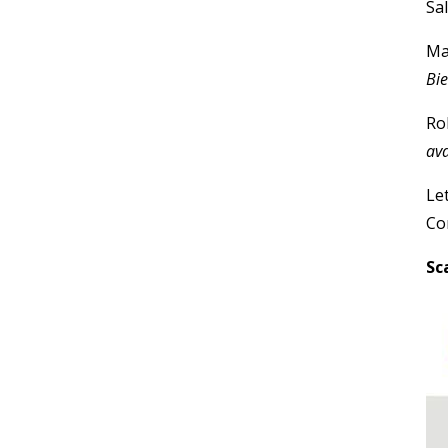
Sa
Ma
Bie
Ro
av
Let
Co
Sc