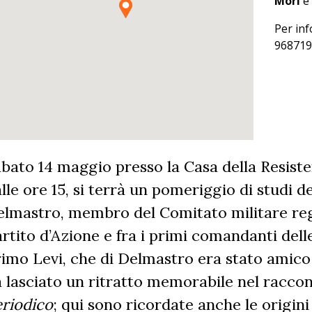
Mori
Per inf
968719
bato 14 maggio presso la Casa della Resisten
lle ore 15, si terrà un pomeriggio di studi d
lmastro, membro del Comitato militare re
rtito d’Azione e fra i primi comandanti dell
imo Levi, che di Delmastro era stato amico
 lasciato un ritratto memorabile nel raccon
riodico
; qui sono ricordate anche le origini