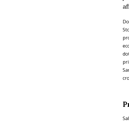
af
Dop
Sto
pr
eco
dot
pr
San
cr
P
Sal