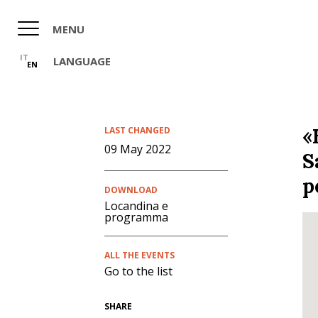
Skip
to
MENU
main
content
IT
LANGUAGE
EN
«
LAST CHANGED
09 May 2022
S
p
DOWNLOAD
Locandina e
programma
ALL THE EVENTS
Go to the list
SHARE