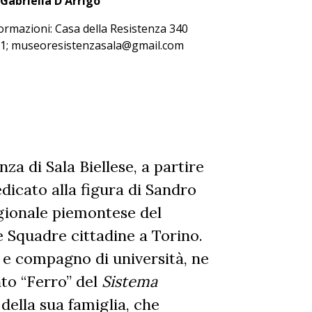
e
Gabriella D'Arrigo
ormazioni: Casa della Resistenza 340
1; museoresistenzasala@gmail.com
za di Sala Biellese, a partire
edicato alla figura di Sandro
gionale piemontese del
e Squadre cittadine a Torino.
 e compagno di università, ne
to “Ferro” del
Sistema
 della sua famiglia, che