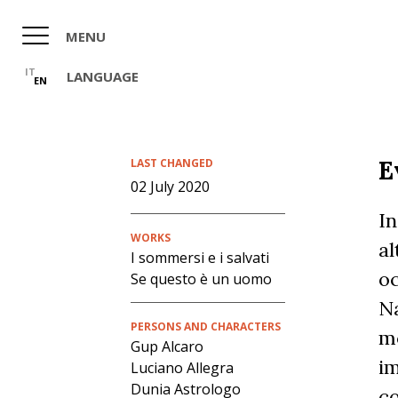
Skip
to
MENU
main
content
IT
LANGUAGE
EN
E
LAST CHANGED
02 July 2020
In
WORKS
al
I sommersi e i salvati
oc
Se questo è un uomo
Na
PERSONS AND CHARACTERS
mo
Gup Alcaro
im
Luciano Allegra
Dunia Astrologo
c