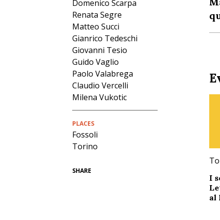
Ma
Domenico Scarpa
qu
Renata Segre
Matteo Succi
Gianrico Tedeschi
Giovanni Tesio
Guido Vaglio
Paolo Valabrega
E
Claudio Vercelli
Milena Vukotic
PLACES
Fossoli
Torino
To
SHARE
I 
Le
al