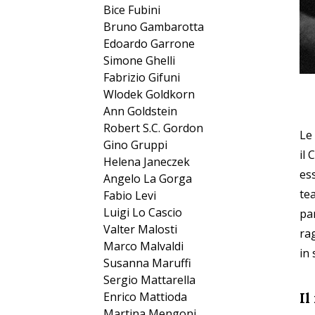
Bice Fubini
Bruno Gambarotta
Edoardo Garrone
Simone Ghelli
Fabrizio Gifuni
Wlodek Goldkorn
Ann Goldstein
Robert S.C. Gordon
Le 
Gino Gruppi
il
Helena Janeczek
ess
Angelo La Gorga
te
Fabio Levi
Luigi Lo Cascio
pa
Valter Malosti
rag
Marco Malvaldi
in
Susanna Maruffi
Sergio Mattarella
Il
Enrico Mattioda
Martina Mengoni