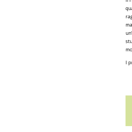
Il
qua
ra
ma
un
st
mo
I p