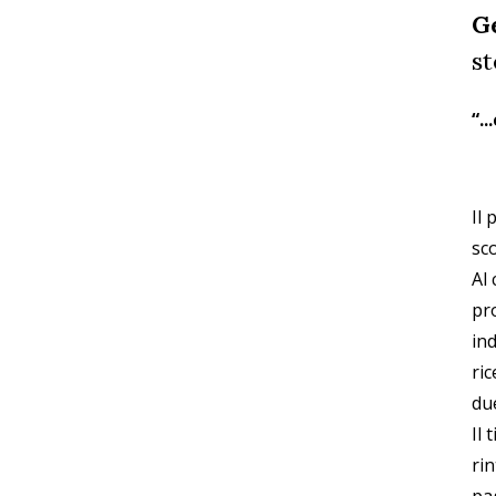
G
st
“.
Il
sc
Al 
pro
in
ric
due
Il 
rin