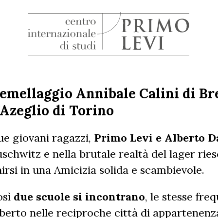
H
Centro
Internazionale
di
emellaggio Annibale Calini di Br
Studi
’Azeglio di Torino
Primo
Levi
e giovani ragazzi,
Primo Levi e Alberto Da
schwitz e nella brutale realtà del lager ri
irsi in una Amicizia solida e scambievole.
osì
due scuole si incontrano
, le stesse fr
berto nelle reciproche città di appartenenz