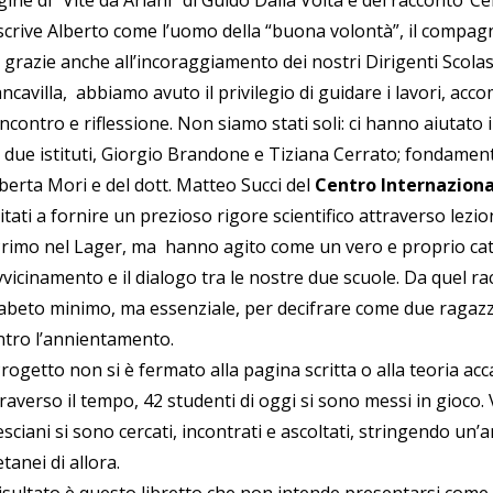
ine di “Vite da Ariani” di Guido Dalla Volta e del racconto“Ce
scrive Alberto come l’uomo della “buona volontà”, il compag
l grazie anche all’incoraggiamento dei nostri Dirigenti Scola
ncavilla, abbiamo avuto il privilegio di guidare i lavori, ac
incontro e riflessione. Non siamo stati soli: ci hanno aiutato i 
 due istituti, Giorgio Brandone e Tiziana Cerrato; fondamenta
berta Mori e del dott. Matteo Succi del
Centro Internaziona
itati a fornire un prezioso rigore scientifico attraverso lezi
Primo nel Lager, ma hanno agito come un vero e proprio cat
avvicinamento e il dialogo tra le nostre due scuole. Da quel 
fabeto minimo, ma essenziale, per decifrare come due ragazzi 
ntro l’annientamento.
Progetto non si è fermato alla pagina scritta o alla teoria a
traverso il tempo, 42 studenti di oggi si sono messi in gioco
sciani si sono cercati, incontrati e ascoltati, stringendo un’a
tanei di allora.