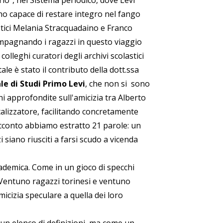
rio”, nel Sistema periodico, dove Levi
no capace di restare integro nel fango
stici Melania Stracquadaino e Franco
compagnando i ragazzi in questo viaggio
colleghi curatori degli archivi scolastici
le è stato il contributo della dott.ssa
le di Studi Primo Levi
, che non si sono
oni approfondite sull'amicizia tra Alberto
alizzatore, facilitando concretamente
racconto abbiamo estratto 21 parole: un
siano riusciti a farsi scudo a vicenda
ccademica. Come in un gioco di specchi
. Ventuno ragazzi torinesi e ventuno
micizia speculare a quella dei loro