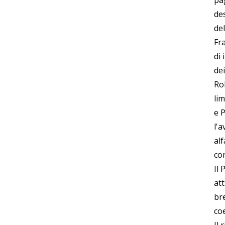
pag
de
de
Fra
di 
dei
Ro
lim
e 
l'
al
co
Il 
at
bre
coe