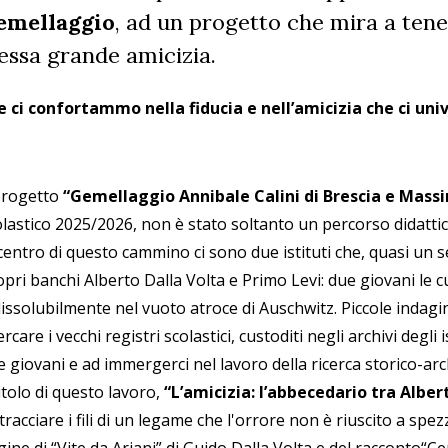
emellaggio
, ad un progetto che mira a tene
essa grande amicizia.
..e ci confortammo nella fiducia e nell’amicizia che ci uni
 progetto
“Gemellaggio Annibale Calini di Brescia e Massi
olastico 2025/2026, non è stato soltanto un percorso didattic
centro di questo cammino ci sono due istituti che, quasi un s
pri banchi Alberto Dalla Volta e Primo Levi: due giovani le cu
dissolubilmente nel vuoto atroce di Auschwitz. Piccole indagi
ercare i vecchi registri scolastici, custoditi negli archivi degli i
 giovani e ad immergerci nel lavoro della ricerca storico-arch
titolo di questo lavoro,
“L’amicizia: l’abbecedario tra Alber
tracciare i fili di un legame che l'orrore non è riuscito a spez