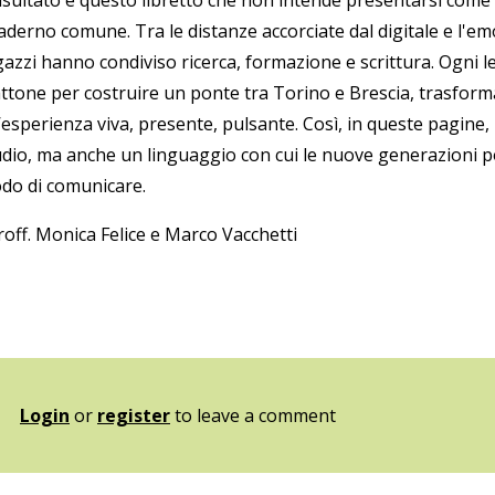
 risultato è questo libretto che non intende presentarsi come
derno comune. Tra le distanze accorciate dal digitale e l'emo
gazzi hanno condiviso ricerca, formazione e scrittura. Ogni l
ttone per costruire un ponte tra Torino e Brescia, trasform
’esperienza viva, presente, pulsante. Così, in queste pagine,
udio, ma anche un linguaggio con cui le nuove generazioni po
do di comunicare.
roff. Monica Felice e Marco Vacchetti
Login
or
register
to leave a comment