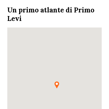
Skip
Un primo atlante di Primo
to
main
Levi
content