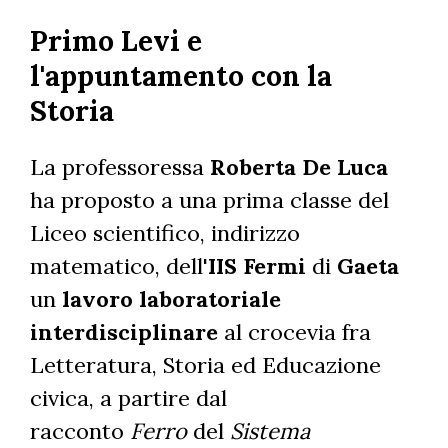
Skip
Primo Levi e
to
main
l'appuntamento con la
content
Storia
La professoressa
Roberta De Luca
ha proposto a una prima classe del
Liceo scientifico, indirizzo
matematico, dell'
IIS Fermi
di
Gaeta
un
lavoro laboratoriale
interdisciplinare
al crocevia fra
Letteratura, Storia ed Educazione
civica, a partire dal
racconto
Ferro
del
Sistema