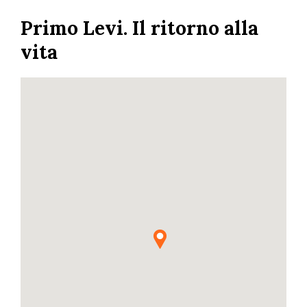
Skip
Primo Levi. Il ritorno alla
to
main
vita
content