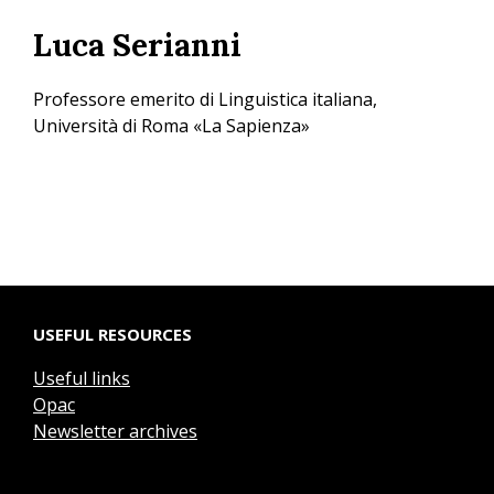
Skip
Luca Serianni
to
main
content
Professore emerito di Linguistica italiana,
Università di Roma «La Sapienza»
USEFUL RESOURCES
Useful links
Opac
Newsletter archives