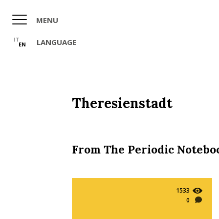
Skip
to
MENU
main
content
IT
LANGUAGE
EN
Theresienstadt
From The Periodic Notebo
1533
0