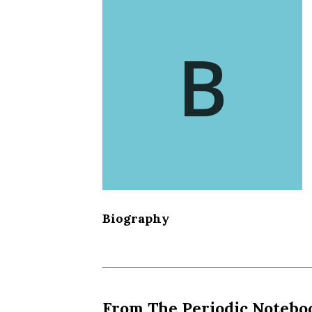
B
Biography
From The Periodic Notebo