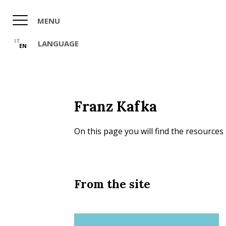
Skip
to
MENU
main
content
IT
LANGUAGE
EN
Franz Kafka
On this page you will find the resources 
From the site