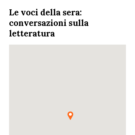
Skip
Le voci della sera:
to
main
conversazioni sulla
content
letteratura