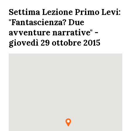
Skip
Settima Lezione Primo Levi:
to
main
"Fantascienza? Due
content
avventure narrative" -
giovedì 29 ottobre 2015