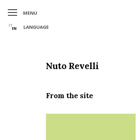
Skip
to
MENU
main
content
IT
LANGUAGE
EN
Nuto Revelli
From the site