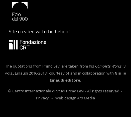
Site created with the help of
The quotations from Primo Levi are taken from his
Complete Works
(3
vols., Einaudi 2016-2018), courtesy of and in collaboration with
Giulio
Einaudi editore.
©
Centro Internazionale di Studi Primo Levi
- All rights reserved -
Privacy
- Web design
Ars Media